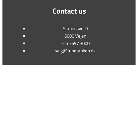
Contact us
Stationsvej 9
6600 Vejen
+45 7697 3000
salg@tunetanken.dk
This form is temporarily unavailable.
This form is temporarily unavailable.