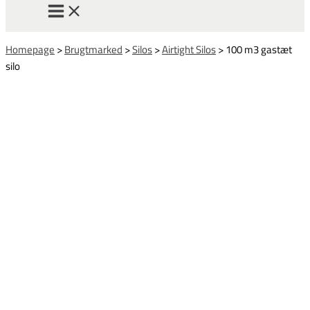
Homepage
>
Brugtmarked
>
Silos
>
Airtight Silos
>
100 m3 gastæt
silo